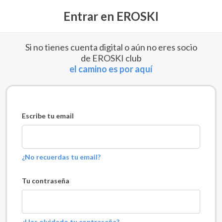
Entrar en EROSKI
Si no tienes cuenta digital o aún no eres socio
de EROSKI club
el camino es por aquí
Escribe tu email
¿No recuerdas tu email?
Tu contraseña
¿Has olvidado tu contraseña?