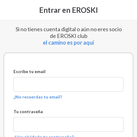
Entrar en EROSKI
Si no tienes cuenta digital o aún no eres socio
de EROSKI club
el camino es por aquí
Escribe tu email
¿No recuerdas tu email?
Tu contraseña
¿Has olvidado tu contraseña?