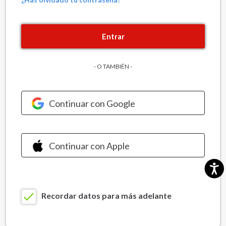
Entrar
- O TAMBIÉN -
Continuar con Google
Continuar con Apple
Recordar datos para más adelante