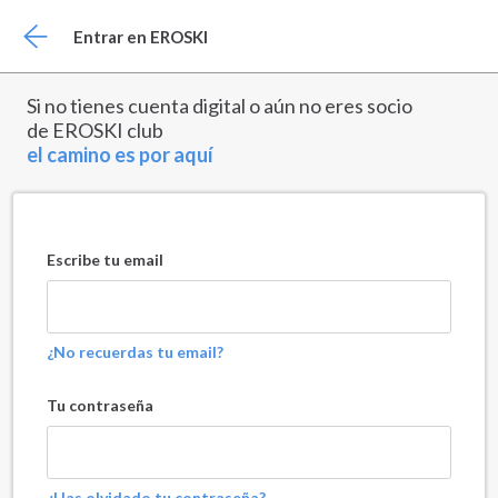
Entrar en EROSKI
Si no tienes cuenta digital o aún no eres socio
de EROSKI club
el camino es por aquí
Escribe tu email
¿No recuerdas tu email?
Tu contraseña
¿Has olvidado tu contraseña?